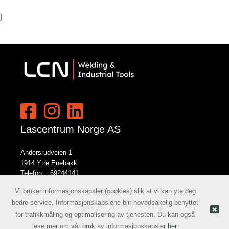
}
Lascentrum Norge AS
Andersrudveien 1
1914 Ytre Enebakk
Telefon: :
69244141
E-post:
norge@lcn.no
Vi bruker informasjonskapsler (cookies) slik at vi kan yte deg
bedre service. Informasjonskapslene blir hovedsakelig benyttet
for trafikkmåling og optimalisering av tjenesten. Du kan også
Nettbutikk levert av Kréatif
© Lascentrum Norge AS |
lese mer om vår bruk av informasjonskapsler
her
.