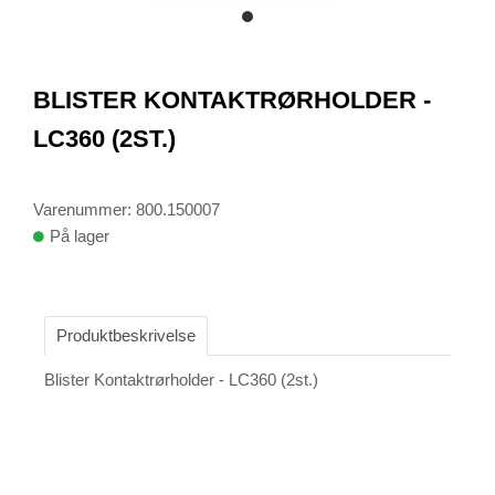
item
0
Item
1
BLISTER KONTAKTRØRHOLDER -
of
1
LC360 (2ST.)
Varenummer: 800.150007
På lager
Produktbeskrivelse
Blister Kontaktrørholder - LC360 (2st.)