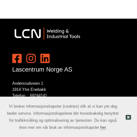
Lascentrum Norge AS
Andersrudveien 1
1914 Ytre Enebakk
Telefon: :
69244141
E-post:
norge@lcn.no
Vi bruker informasjonskapsler (cookies) slik at vi kan yte deg
bedre service. Informasjonskapslene blir hovedsakelig benyttet
for trafikkmåling og optimalisering av tjenesten. Du kan også
Nettbutikk levert av Kréatif
© Lascentrum Norge AS |
lese mer om vår bruk av informasjonskapsler
her
.