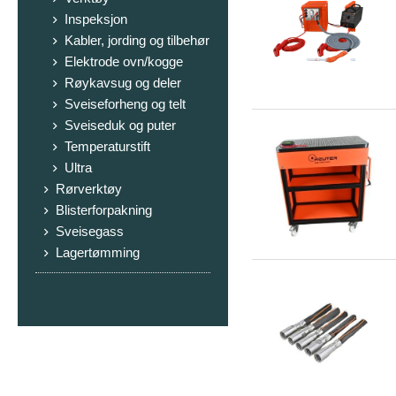
Inspeksjon
Kabler, jording og tilbehør
Elektrode ovn/kogge
Røykavsug og deler
Sveiseforheng og telt
Sveiseduk og puter
Temperaturstift
Ultra
Rørverktøy
Blisterforpakning
Sveisegass
Lagertømming