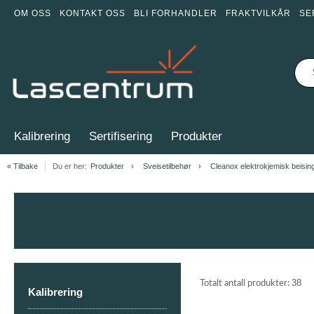
OM OSS
KONTAKT OSS
BLI FORHANDLER
FRAKTVILKÅR
SE
Kalibrering
Sertifisering
Produkter
« Tilbake
Du er her:
Produkter
Sveisetilbehør
Cleanox elektrokjemisk beisin
38
Totalt antall produkter:
Kalibrering