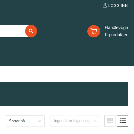
LOGG INN
0
Ingen filter tilgjenglig
Sorter på