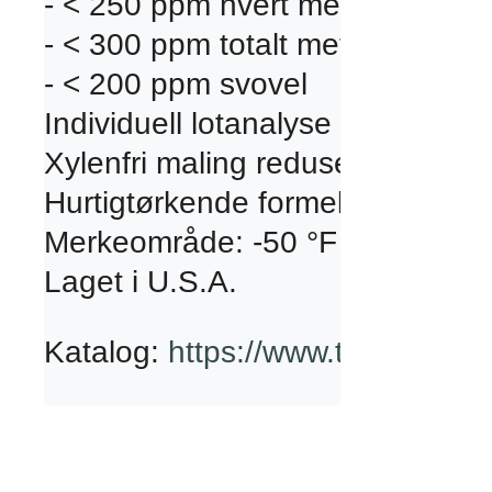
- < 250 ppm hvert metall med lav
- < 300 ppm totalt metall med lav
- < 200 ppm svovel

Individuell lotanalyse og sertifi
Xylenfri maling reduserer brukern
Hurtigtørkende formel etterlater 
Merkeområde: -50 °F til 150 °F (-4
Laget i U.S.A.
Katalog: 
https://www.themarko