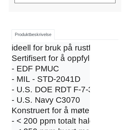
Produktbeskrivelse
ideell for bruk på rustfritt stål 
Sertifisert for å oppfylle følgend
- EDF PMUC

- MIL - STD-2041D

- U.S. DOE RDT F-7-3T (utløpt)

- U.S. Navy C3070

Konstruert for å møte:

- < 200 ppm totalt halogener
