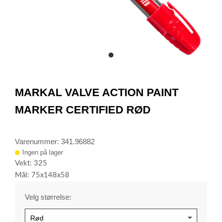
item
0
Item
1
MARKAL VALVE ACTION PAINT
of
1
MARKER CERTIFIED RØD
Varenummer: 341.96882
Ingen på lager
Vekt: 325
Mål: 75x148x58
Velg størrelse: