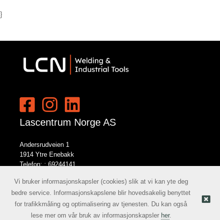
}
Lascentrum Norge AS
Andersrudveien 1
1914 Ytre Enebakk
Telefon: :
69244141
E-post:
norge@lcn.no
Vi bruker informasjonskapsler (cookies) slik at vi kan yte deg
bedre service. Informasjonskapslene blir hovedsakelig benyttet
for trafikkmåling og optimalisering av tjenesten. Du kan også
Nettbutikk levert av Kréatif
© Lascentrum Norge AS |
lese mer om vår bruk av informasjonskapsler
her
.