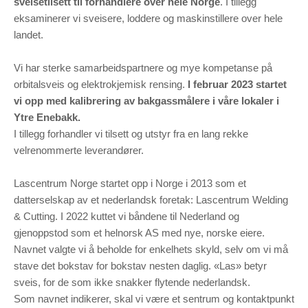
sveisetilsett til forhandlere over hele Norge
. I tillegg
eksaminerer vi sveisere, loddere og maskinstillere over hele
landet.
Vi har sterke samarbeidspartnere og mye kompetanse på
orbitalsveis og elektrokjemisk rensing.
I februar 2023 startet
vi opp med kalibrering av bakgassmålere i våre lokaler i
Ytre Enebakk.
I tillegg forhandler vi tilsett og utstyr fra en lang rekke
velrenommerte leverandører.
Lascentrum Norge startet opp i Norge i 2013 som et
datterselskap av et nederlandsk foretak: Lascentrum Welding
& Cutting. I 2022 kuttet vi båndene til Nederland og
gjenoppstod som et helnorsk AS med nye, norske eiere.
Navnet valgte vi å beholde for enkelhets skyld, selv om vi må
stave det bokstav for bokstav nesten daglig. «Las» betyr
sveis, for de som ikke snakker flytende nederlandsk.
Som navnet indikerer, skal vi være et sentrum og kontaktpunkt