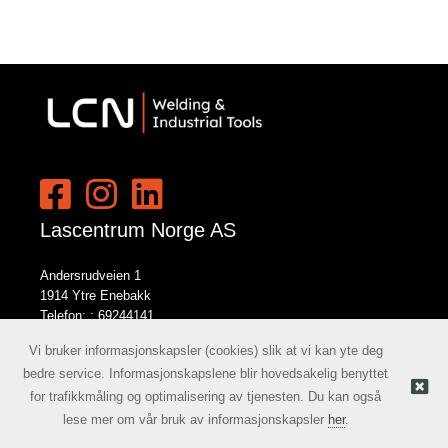
Lascentrum Norge AS
Andersrudveien 1
1914 Ytre Enebakk
Telefon: :
69244141
E-post:
norge@lcn.no
Vi bruker informasjonskapsler (cookies) slik at vi kan yte deg
bedre service. Informasjonskapslene blir hovedsakelig benyttet
for trafikkmåling og optimalisering av tjenesten. Du kan også
Nettbutikk levert av Kréatif
© Lascentrum Norge AS |
lese mer om vår bruk av informasjonskapsler
her
.