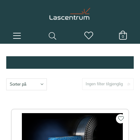
0
Ingen filter tilgjenglig
Sorter på