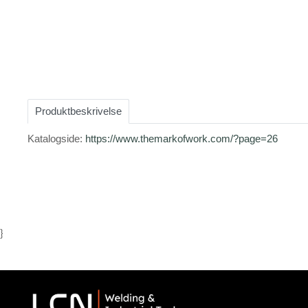
Item
1
of
Produktbeskrivelse
1
Katalogside:
https://www.themarkofwork.com/?page=26
}