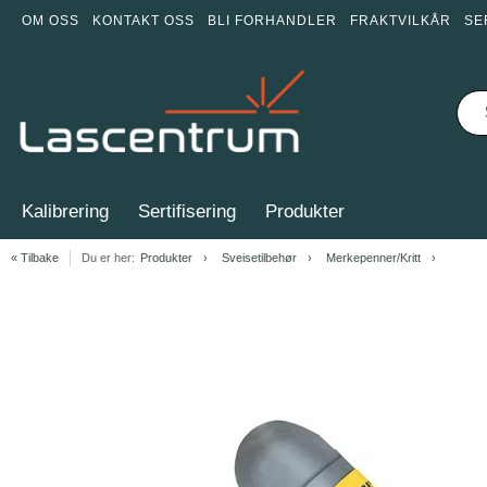
OM OSS
KONTAKT OSS
BLI FORHANDLER
FRAKTVILKÅR
SE
Kalibrering
Sertifisering
Produkter
« Tilbake
Du er her:
Produkter
Sveisetilbehør
Merkepenner/Kritt