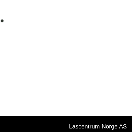
item
0
Lascentrum Norge AS