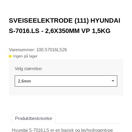
item
0
Item
1
SVEISEELEKTRODE (111) HYUNDAI
of
1
S-7016.LS - 2,6X350MM VP 1,5KG
Varenummer: 100.S7016LS26
Ingen på lager
Velg størrelse:
Produktbeskrivelse
Hyundai S-7016.LS er en basisk og lavhydrogentype