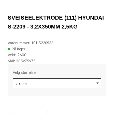
item
0
Item
1
SVEISEELEKTRODE (111) HYUNDAI
of
1
S-2209 - 3,2X350MM 2,5KG
Varenummer: 101.S220932
På lager
Vekt: 2600
Mål: 385x75x75
Velg størrelse: