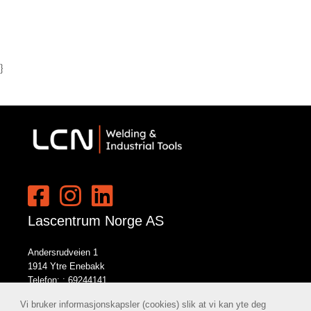
}
Lascentrum Norge AS
Andersrudveien 1
1914 Ytre Enebakk
Telefon: :
69244141
E-post:
norge@lcn.no
Vi bruker informasjonskapsler (cookies) slik at vi kan yte deg