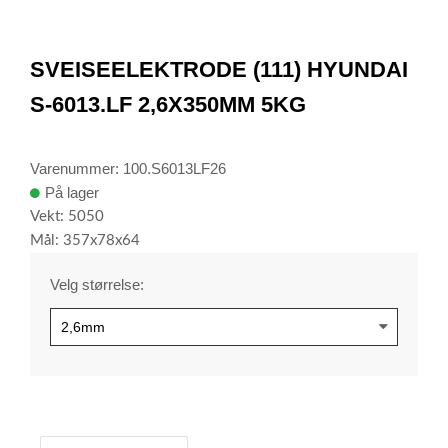
item
0
Item
1
SVEISEELEKTRODE (111) HYUNDAI
of
1
S-6013.LF 2,6X350MM 5KG
Varenummer: 100.S6013LF26
På lager
Vekt: 5050
Mål: 357x78x64
Velg størrelse: