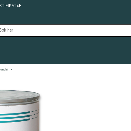
RTIFIKATER
yundai