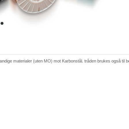
item
0
ndige materialer (uten MO) mot Karbonstål. tråden brukes også til b