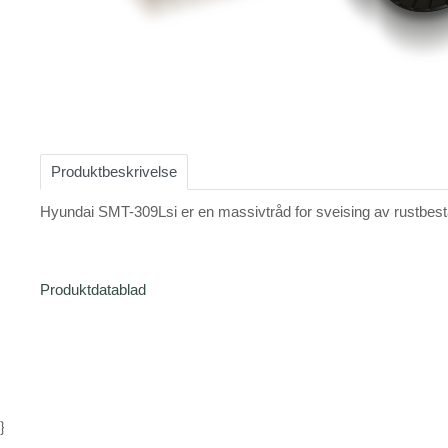
Item
1
of
Produktbeskrivelse
1
Hyundai SMT-309Lsi er en massivtråd for sveising av rustbesta
Produktdatablad
}