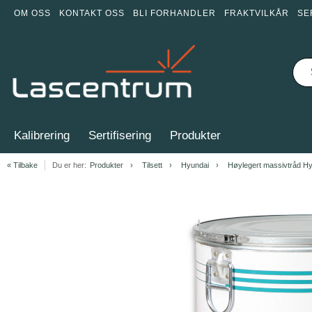
OM OSS
KONTAKT OSS
BLI FORHANDLER
FRAKTVILKÅR
SE
Kalibrering
Sertifisering
Produkter
« Tilbake
Du er her:
Produkter
Tilsett
Hyundai
Høylegert massivtråd H