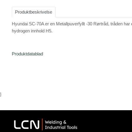
1
of
Produktbeskrivelse
1
Hyundai SC-70A er en Metallpuverfyllt -30 Rørtråd, tråden har e
hydrogen innhold H5.
Produktdatablad
}