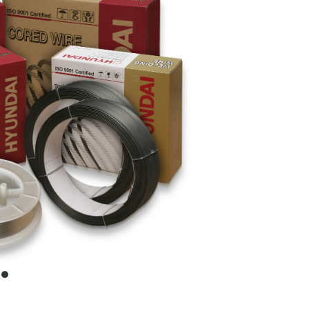
item
0