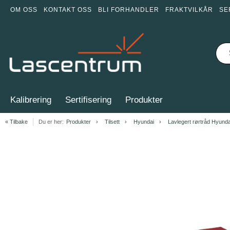
OM OSS
KONTAKT OSS
BLI FORHANDLER
FRAKTVILKÅR
SE
Kalibrering
Sertifisering
Produkter
« Tilbake
Du er her:
Produkter
Tilsett
Hyundai
Lavlegert rørtråd Hyunda