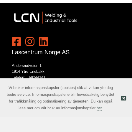
Lascentrum Norge AS
Andersrudveien 1
1914 Ytre Enebakk
Telefon: :
69244141
E-post:
norge@lcn.no
Vi bruker informasjonskapsler (cookies) slik at vi kan yte deg
bedre service. Informasjonskapslene blir hovedsakelig benyttet
for trafikkmåling og optimalisering av tjenesten. Du kan også
Nettbutikk levert av Kréatif
© Lascentrum Norge AS |
lese mer om vår bruk av informasjonskapsler
her
.