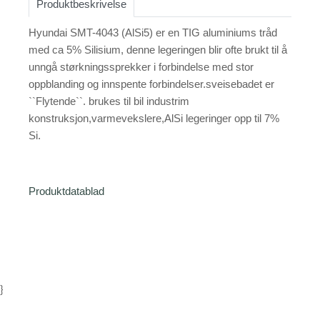
Produktbeskrivelse
Hyundai SMT-4043 (AlSi5) er en TIG aluminiums tråd
med ca 5% Silisium, denne legeringen blir ofte brukt til å
unngå størkningssprekker i forbindelse med stor
oppblanding og innspente forbindelser.sveisebadet er
``Flytende``. brukes til bil industrim
konstruksjon,varmevekslere,AlSi legeringer opp til 7%
Si.
Produktdatablad
}