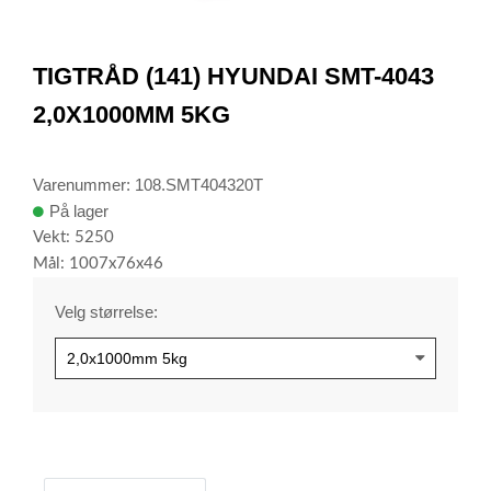
item
0
Item
1
TIGTRÅD (141) HYUNDAI SMT-4043
of
1
2,0X1000MM 5KG
Varenummer: 108.SMT404320T
På lager
Vekt: 5250
Mål: 1007x76x46
Velg størrelse: