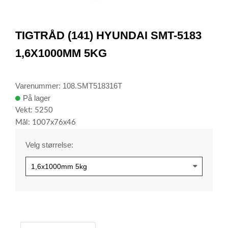
item
0
Item
1
TIGTRÅD (141) HYUNDAI SMT-5183
of
1
1,6X1000MM 5KG
Varenummer: 108.SMT518316T
På lager
Vekt: 5250
Mål: 1007x76x46
Velg størrelse: