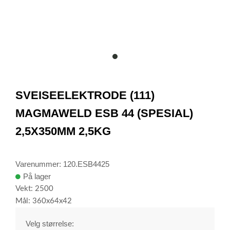
item
0
Item
1
SVEISEELEKTRODE (111)
of
1
MAGMAWELD ESB 44 (SPESIAL)
2,5X350MM 2,5KG
Varenummer: 120.ESB4425
På lager
Vekt: 2500
Mål: 360x64x42
Velg størrelse: