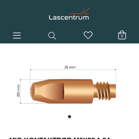
0
item
0
Item
1