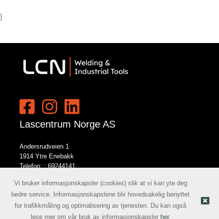
}
Lascentrum Norge AS
Andersrudveien 1
1914 Ytre Enebakk
Telefon: :
69244141
E-post:
norge@lcn.no
Vi bruker informasjonskapsler (cookies) slik at vi kan yte deg
bedre service. Informasjonskapslene blir hovedsakelig benyttet
for trafikkmåling og optimalisering av tjenesten. Du kan også
Nettbutikk levert av Kréatif
© Lascentrum Norge AS |
lese mer om vår bruk av informasjonskapsler
her
.