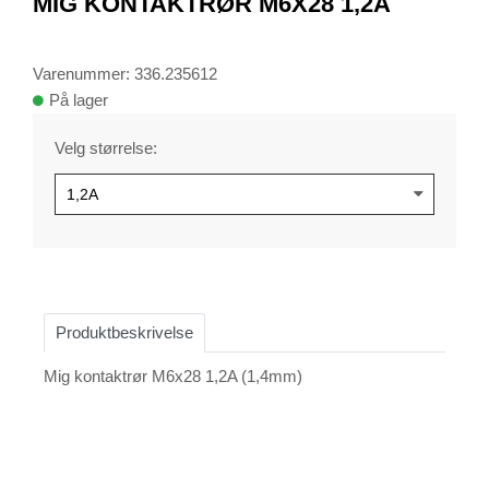
MIG KONTAKTRØR M6X28 1,2A
of
1
Varenummer: 336.235612
På lager
Velg størrelse:
Produktbeskrivelse
Mig kontaktrør M6x28 1,2A (1,4mm)