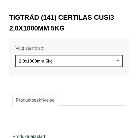
0
Item
1
TIGTRÅD (141) CERTILAS CUSI3
of
1
2,0X1000MM 5KG
Velg størrelse:
Produktbeskrivelse
Produktdatablad