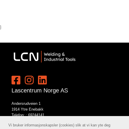
}
Lascentrum Norge AS
Andersrudveien 1
1914 Ytre Enebakk
Telefon: :
69244141
E-post:
norge@lcn.no
Vi bruker informasjonskapsler (cookies) slik at vi kan yte deg