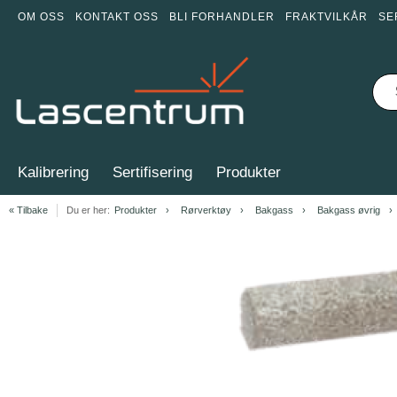
OM OSS
KONTAKT OSS
BLI FORHANDLER
FRAKTVILKÅR
SE
Kalibrering
Sertifisering
Produkter
« Tilbake
Du er her:
Produkter
Rørverktøy
Bakgass
Bakgass øvrig
Item