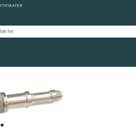
RTIFIKATER
item
0