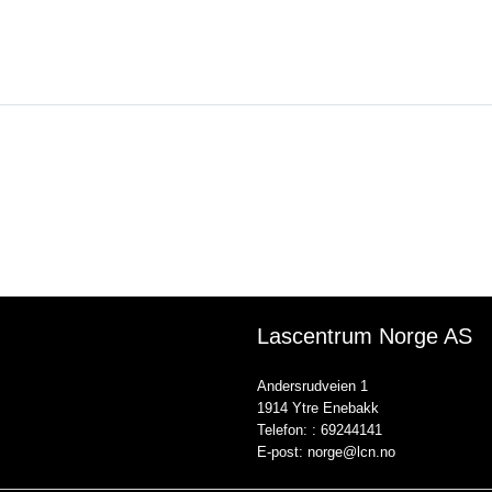
Lascentrum Norge AS
Andersrudveien 1
1914 Ytre Enebakk
Telefon: :
69244141
E-post:
norge@lcn.no