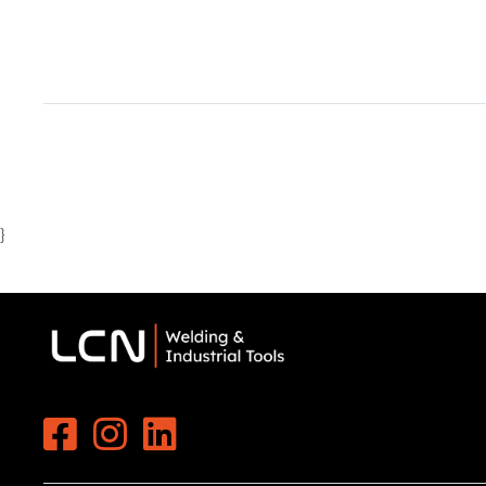
1
of
1
}