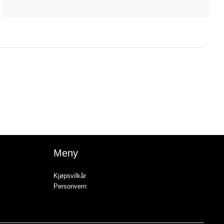
Meny
Kjøpsvilkår
Personvern