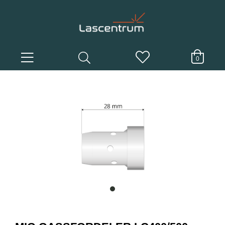
0
item
0
Item
1