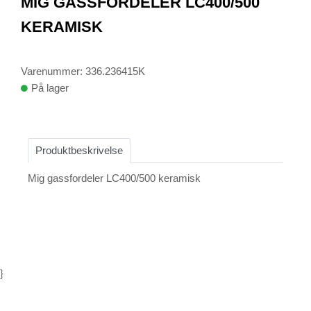
MIG GASSFORDELER LC400/500
of
1
KERAMISK
Varenummer: 336.236415K
På lager
Produktbeskrivelse
Mig gassfordeler LC400/500 keramisk
}