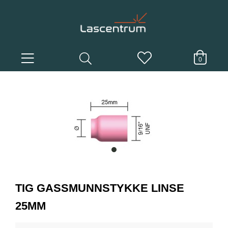
0
item
0
Item
1
TIG GASSMUNNSTYKKE LINSE
of
1
25MM