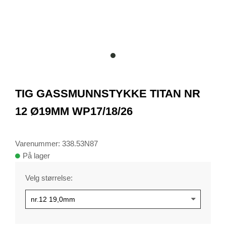
item
0
Item
1
TIG GASSMUNNSTYKKE TITAN NR
of
1
12 Ø19MM WP17/18/26
Varenummer: 338.53N87
På lager
Velg størrelse: