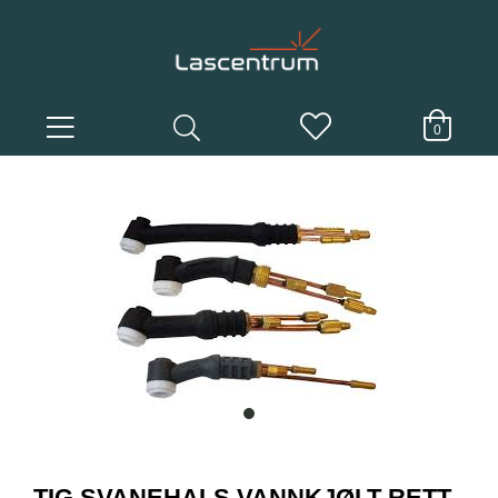
0
item
0
Item
1
TIG SVANEHALS VANNKJØLT RETT