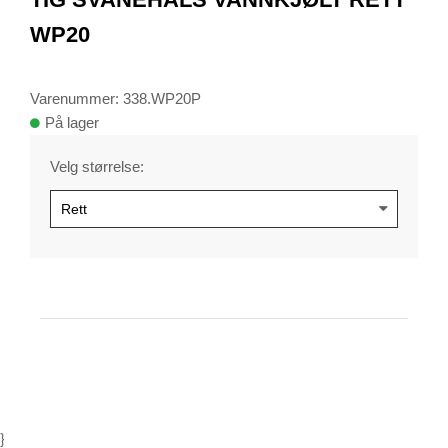
of
1
WP20
Varenummer: 338.WP20P
På lager
Velg størrelse:
}