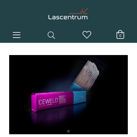
0
item