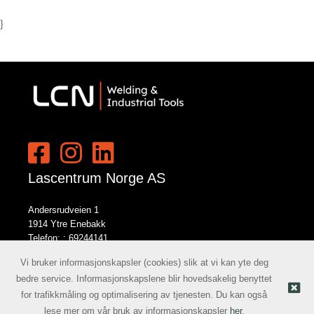
}
Lascentrum Norge AS
Andersrudveien 1
1914 Ytre Enebakk
Telefon: :
69244141
E-post:
norge@lcn.no
Vi bruker informasjonskapsler (cookies) slik at vi kan yte deg
bedre service. Informasjonskapslene blir hovedsakelig benyttet
for trafikkmåling og optimalisering av tjenesten. Du kan også
Nettbutikk levert av Kréatif
© Lascentrum Norge AS |
lese mer om vår bruk av informasjonskapsler
her
.