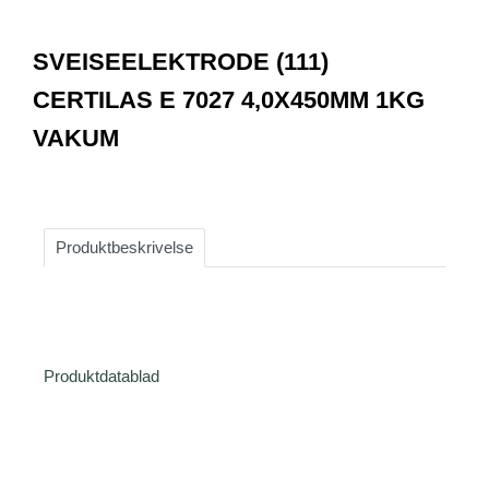
0
Item
1
SVEISEELEKTRODE (111)
of
1
CERTILAS E 7027 4,0X450MM 1KG
VAKUM
Produktbeskrivelse
Produktdatablad