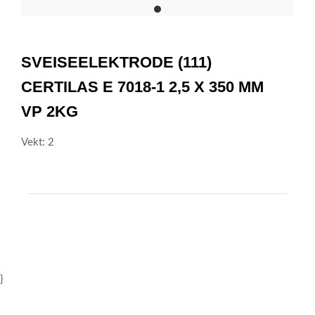
item
0
Item
1
SVEISEELEKTRODE (111)
of
1
CERTILAS E 7018-1 2,5 X 350 MM
VP 2KG
Vekt: 2
}