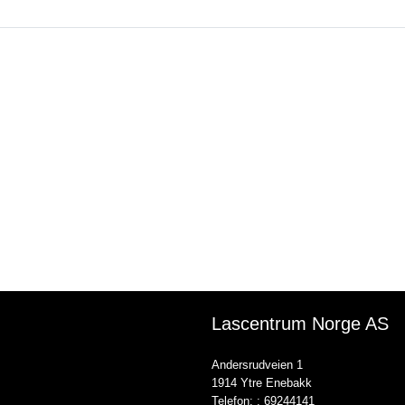
Lascentrum Norge AS
Andersrudveien 1
1914 Ytre Enebakk
Telefon: :
69244141