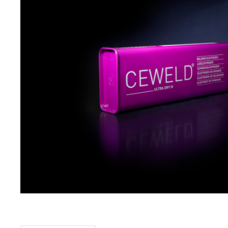
Item
1
of