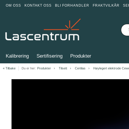
OM OSS
KONTAKT OSS
BLI FORHANDLER
FRAKTVILKÅR
SE
Kalibrering
Sertifisering
Produkter
« Tilbake
Du er her:
Produkter
Tilsett
Certilas
Høylegert elektrode Cew