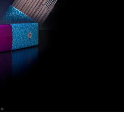
item
0