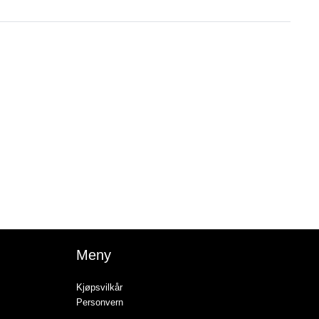
Meny
Kjøpsvilkår
Personvern