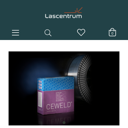
0
item