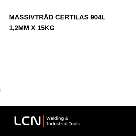
0
Item
1
MASSIVTRÅD CERTILAS 904L
of
1
1,2MM X 15KG
}