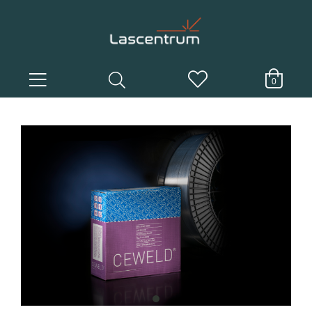
0
item