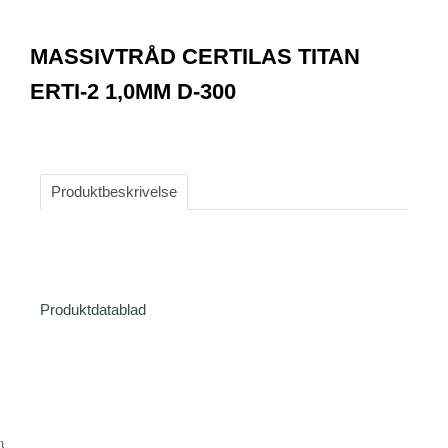
0
Item
1
MASSIVTRÅD CERTILAS TITAN
of
1
ERTI-2 1,0MM D-300
Produktbeskrivelse
Produktdatablad