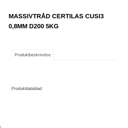
0
Item
1
MASSIVTRÅD CERTILAS CUSI3
of
1
0,8MM D200 5KG
Produktbeskrivelse
Produktdatablad