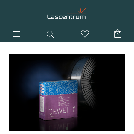
0
item