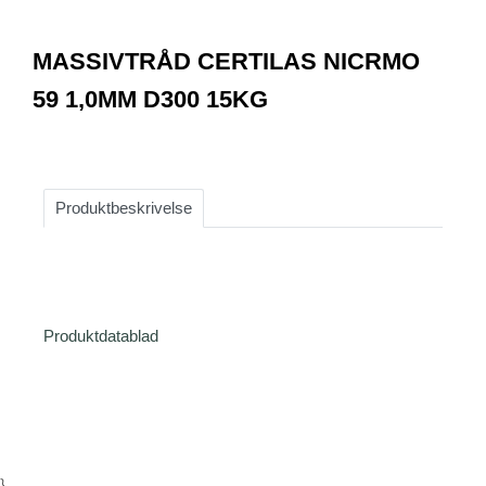
0
Item
1
MASSIVTRÅD CERTILAS NICRMO
of
1
59 1,0MM D300 15KG
Produktbeskrivelse
Produktdatablad