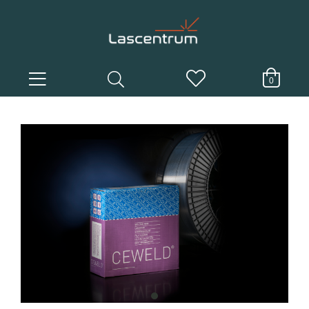
0
item