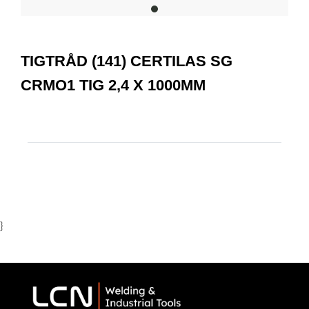
item
0
Item
1
TIGTRÅD (141) CERTILAS SG
of
1
CRMO1 TIG 2,4 X 1000MM
}