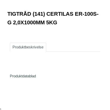
0
Item
1
TIGTRÅD (141) CERTILAS ER-100S-
of
1
G 2,0X1000MM 5KG
Produktbeskrivelse
Produktdatablad