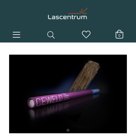
0
item