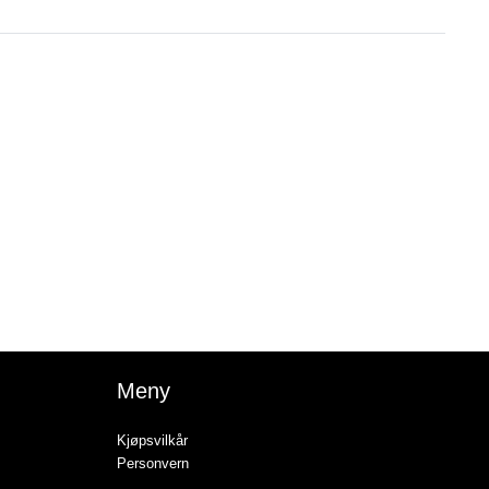
Meny
Kjøpsvilkår
Personvern