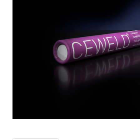
Item
1
of