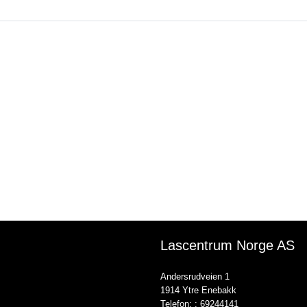
Lascentrum Norge AS
Andersrudveien 1
1914 Ytre Enebakk
Telefon: :
69244141