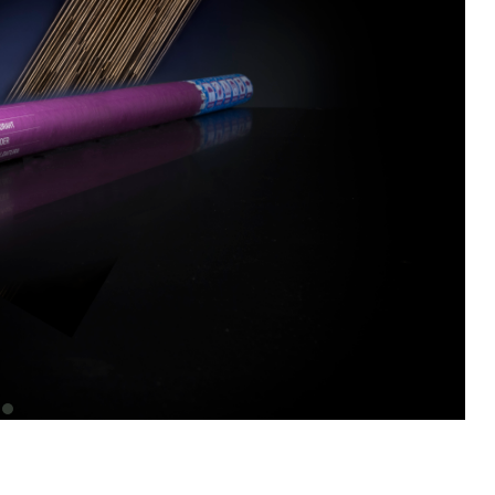
item
0