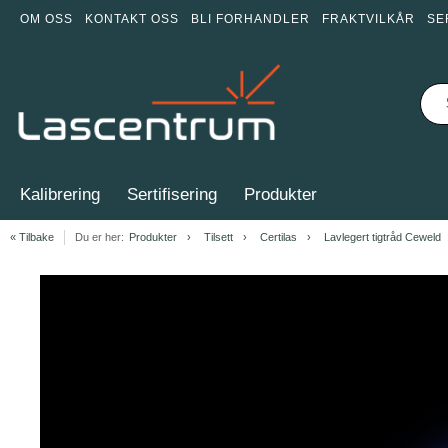
OM OSS
KONTAKT OSS
BLI FORHANDLER
FRAKTVILKÅR
SE
Kalibrering
Sertifisering
Produkter
« Tilbake
Du er her:
Produkter
Tilsett
Certilas
Lavlegert tigtråd Ceweld