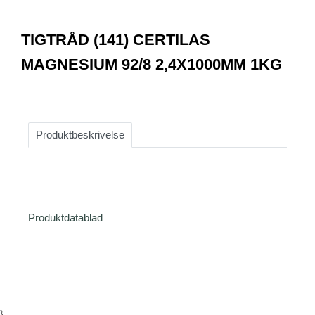
0
Item
1
TIGTRÅD (141) CERTILAS
of
1
MAGNESIUM 92/8 2,4X1000MM 1KG
Produktbeskrivelse
Produktdatablad