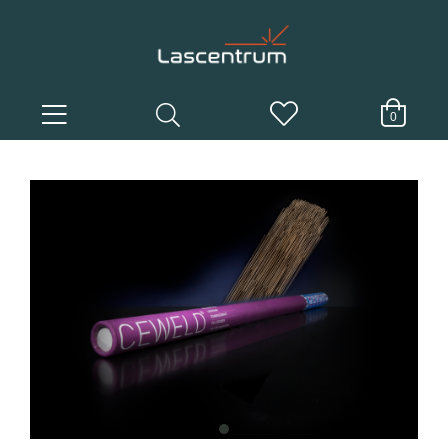
0
item