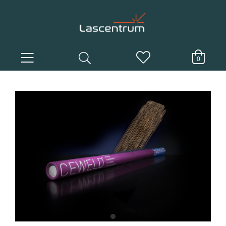
0
item