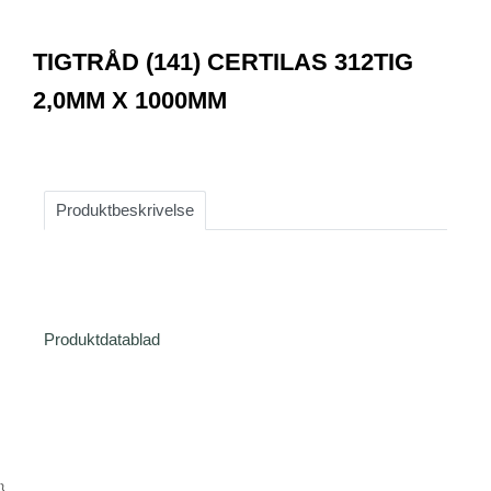
0
Item
1
TIGTRÅD (141) CERTILAS 312TIG
of
1
2,0MM X 1000MM
Produktbeskrivelse
Produktdatablad