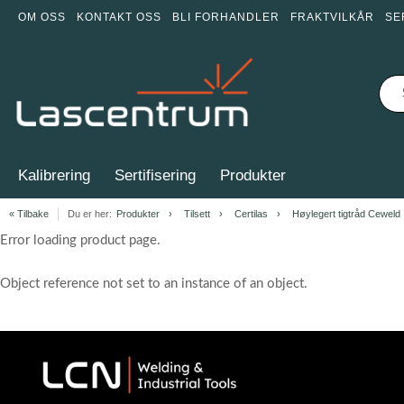
OM OSS
KONTAKT OSS
BLI FORHANDLER
FRAKTVILKÅR
SE
Kalibrering
Sertifisering
Produkter
« Tilbake
Du er her:
Produkter
Tilsett
Certilas
Høylegert tigtråd Ceweld
Error loading product page.
Object reference not set to an instance of an object.