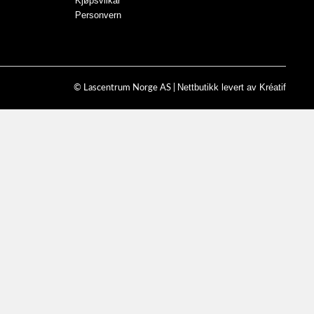
Kjøpsvilkår
Personvern
Nettbutikk levert av Kréatif
© Lascentrum Norge AS |