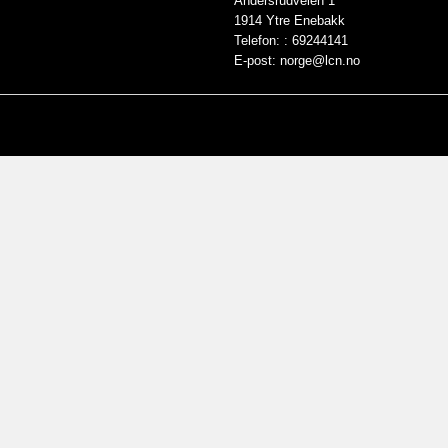
Andersrudveien 1
1914 Ytre Enebakk
Telefon: :
69244141
E-post:
norge@lcn.no