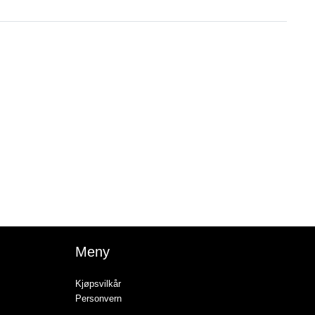
Meny
Kjøpsvilkår
Personvern