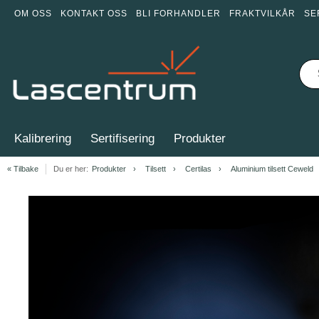
OM OSS
KONTAKT OSS
BLI FORHANDLER
FRAKTVILKÅR
SE
Kalibrering
Sertifisering
Produkter
« Tilbake
Du er her:
Produkter
Tilsett
Certilas
Aluminium tilsett Ceweld