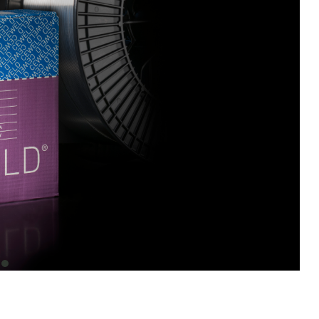
item
0