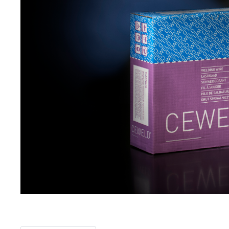
Item
1
of