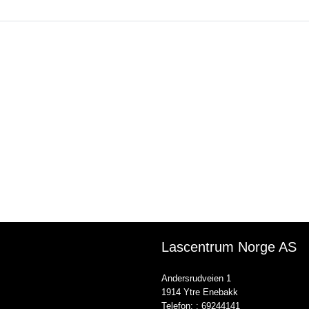
Lascentrum Norge AS
Andersrudveien 1
1914 Ytre Enebakk
Telefon: :
69244141