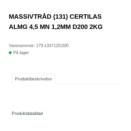
0
Item
1
MASSIVTRÅD (131) CERTILAS
of
1
ALMG 4,5 MN 1,2MM D200 2KG
Varenummer: 179.133712D200
På lager
Produktbeskrivelse
Produktdatablad