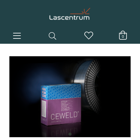
0
item