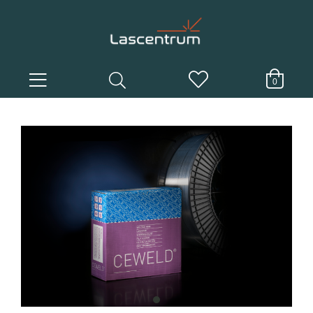
0
item