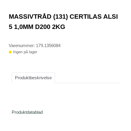
0
Item
1
MASSIVTRÅD (131) CERTILAS ALSI
of
1
5 1,0MM D200 2KG
Varenummer: 179.1356084
Ingen på lager
Produktbeskrivelse
Produktdatablad