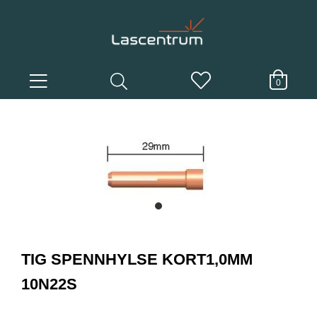
0
item
0
Item
1
TIG SPENNHYLSE KORT1,0MM
of
1
10N22S