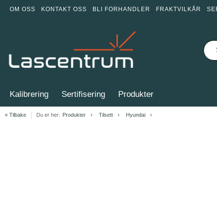
OM OSS
KONTAKT OSS
BLI FORHANDLER
FRAKTVILKÅR
SE
Kalibrering
Sertifisering
Produkter
« Tilbake
Du er her:
Produkter
Tilsett
Hyundai