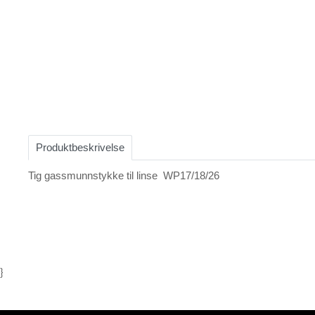
Item
1
of
Produktbeskrivelse
1
Tig gassmunnstykke til linse WP17/18/26
}