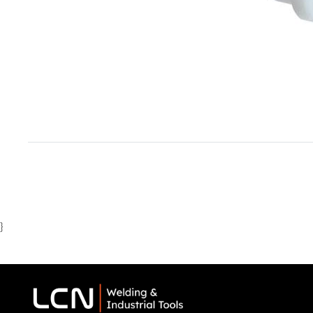
Item
1
of
1
}