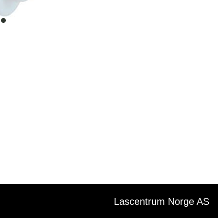
item
0
Lascentrum Norge AS