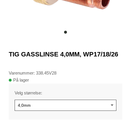
item
0
Item
1
TIG GASSLINSE 4,0MM, WP17/18/26
of
1
Varenummer: 338.45V28
På lager
Velg størrelse: