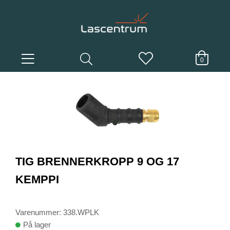
0
item
0
Item
1
TIG BRENNERKROPP 9 OG 17
of
1
KEMPPI
Varenummer: 338.WPLK
På lager