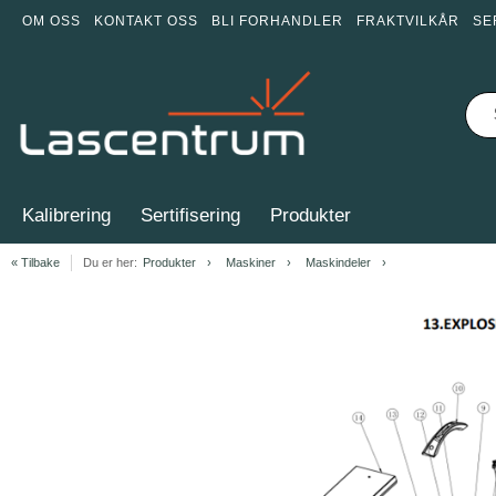
OM OSS
KONTAKT OSS
BLI FORHANDLER
FRAKTVILKÅR
SE
Kalibrering
Sertifisering
Produkter
« Tilbake
Du er her:
Produkter
Maskiner
Maskindeler