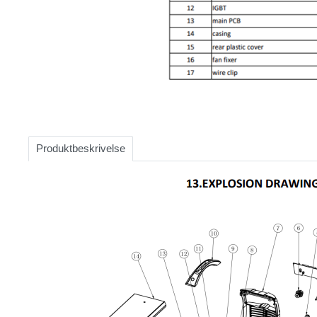
Item
1
of
Produktbeskrivelse
1