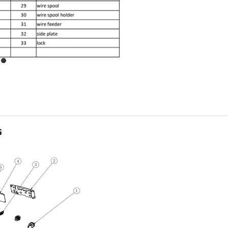
item
0