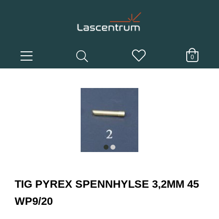
0
item
item
0
1
Item
1
TIG PYREX SPENNHYLSE 3,2MM 45
of
2
WP9/20