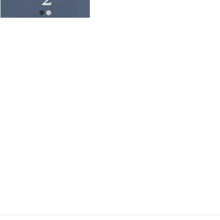
item
item
0
1