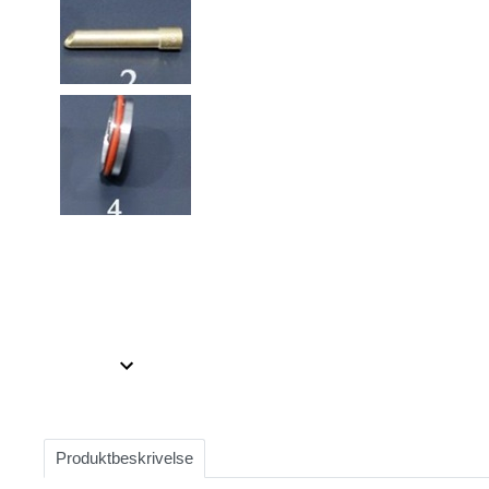
Item
1
of
2
Item
1
of
Produktbeskrivelse
2