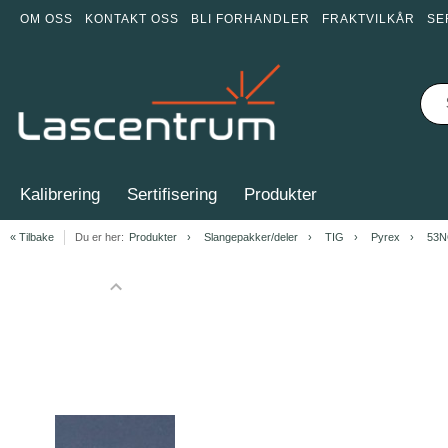
OM OSS
KONTAKT OSS
BLI FORHANDLER
FRAKTVILKÅR
SE
Kalibrering
Sertifisering
Produkter
« Tilbake
Du er her:
Produkter
Slangepakker/deler
TIG
Pyrex
53N