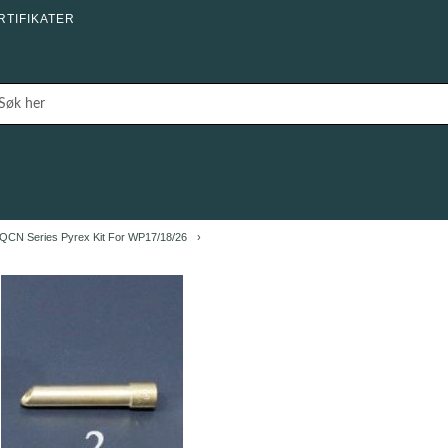
RTIFIKATER
QCN Series Pyrex Kit For WP17/18/26