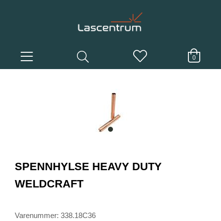
0
item
0
Item
1
SPENNHYLSE HEAVY DUTY
of
1
WELDCRAFT
Varenummer: 338.18C36