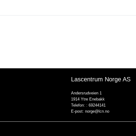
Lascentrum Norge AS
Andersrudveien 1
1914 Ytre Enebakk
Telefon: :
69244141
E-post:
norge@lcn.no