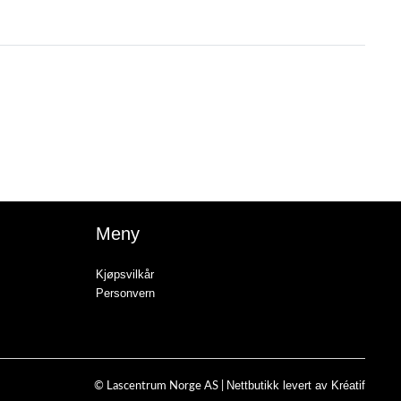
Meny
Kjøpsvilkår
Personvern
Nettbutikk levert av Kréatif
© Lascentrum Norge AS |