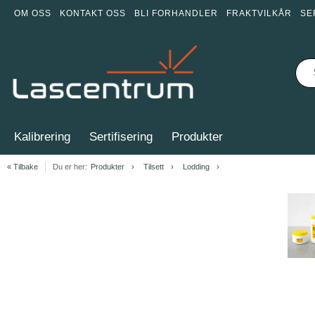
OM OSS
KONTAKT OSS
BLI FORHANDLER
FRAKTVILKÅR
SE
Kalibrering
Sertifisering
Produkter
« Tilbake
Du er her:
Produkter
Tilsett
Lodding
Item
1
of