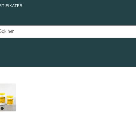
RTIFIKATER
item
0