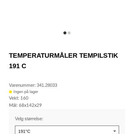
item
item
0
1
Item
1
TEMPERATURMÅLER TEMPILSTIK
of
2
191 C
Varenummer: 341.28033
Ingen på lager
Vekt: 160
Mål: 68x142x29
Velg størrelse: