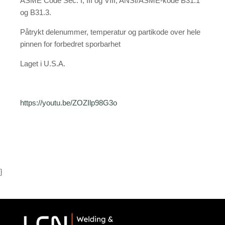
ASME Code Sec. I, III og VIII, ANSI/ASME-kode B31.1
og B31.3.
Påtrykt delenummer, temperatur og partikode over hele
pinnen for forbedret sporbarhet
Laget i U.S.A.
https://youtu.be/ZOZIlp98G3o
}